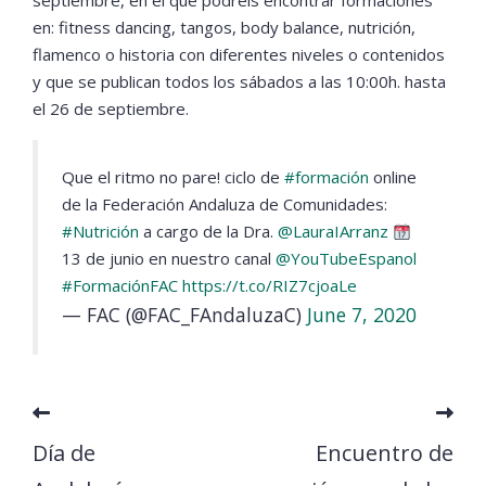
septiembre, en el que podréis encontrar formaciones
en: fitness dancing, tangos, body balance, nutrición,
flamenco o historia con diferentes niveles o contenidos
y que se publican todos los sábados a las 10:00h. hasta
el 26 de septiembre.
Que el ritmo no pare! ciclo de
#formación
online
de la Federación Andaluza de Comunidades:
#Nutrición
a cargo de la Dra.
@LauraIArranz
13 de junio en nuestro canal
@YouTubeEspanol
#FormaciónFAC
https://t.co/RIZ7cjoaLe
— FAC (@FAC_FAndaluzaC)
June 7, 2020
Día de
Encuentro de